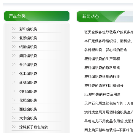
产品分类
新闻动态
彩印编织袋
·
张天全致各位尊敬客户的真实
复膜编织袋
·
本厂定做各种编织袋、塑料袋
纸塑编织袋
·
各种塑料袋、背心袋的用途
阀口编织袋
·
塑料编织袋的生产流程
食品编织袋
·
塑料编织袋的原料组成
化工编织袋
·
塑料编织袋适用的行业
建材编织袋
·
塑料袋的原材料组成部分
饲料编织袋
·
PE塑料袋的种类及用途
化肥编织袋
·
天津石化烯烃部包装车间：万条
面粉编织袋
·
洪雅质监局开展塑料编织袋生
大米编织袋
·
早餐点儿不用食品专用袋 废塑
涂料腻子粉包装袋
·
网上购买塑料包装袋--不要相信低