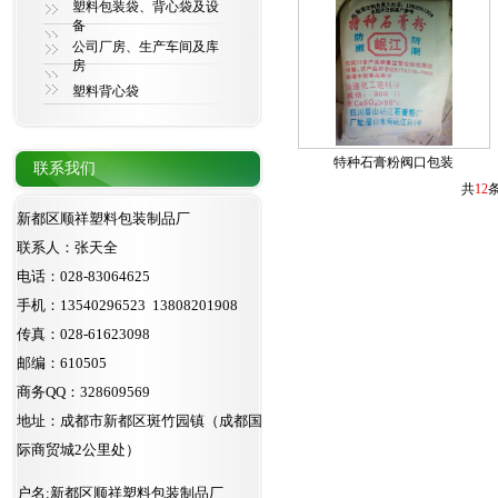
塑料包装袋、背心袋及设
备
公司厂房、生产车间及库
房
塑料背心袋
特种石膏粉阀口包装
联系我们
共
12
新都区顺祥塑料包装制品厂
联系人：张天全
电话：028-83064625
手机：13540296523 13808201908
传真：028-61623098
邮编：610505
商务QQ：328609569
地址：成都市新都区斑竹园镇（成都国
际商贸城2公里处）
户名:新都区顺祥塑料包装制品厂