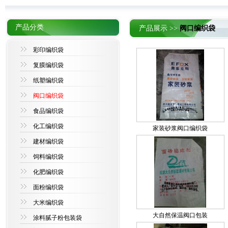
产品分类
产品展示 >>
阀口编织袋
彩印编织袋
复膜编织袋
纸塑编织袋
阀口编织袋
食品编织袋
化工编织袋
家装砂浆阀口编织袋
建材编织袋
饲料编织袋
化肥编织袋
面粉编织袋
大米编织袋
大自然保温阀口包装
涂料腻子粉包装袋