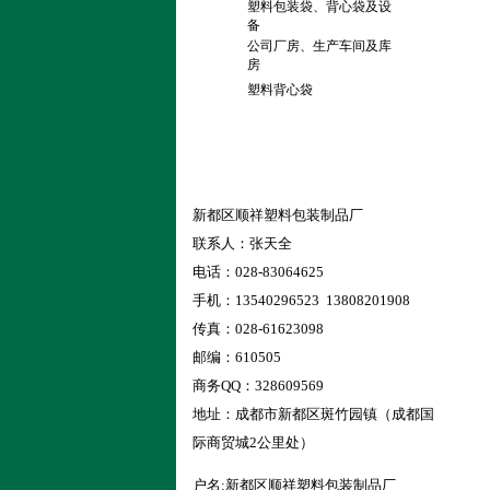
塑料包装袋、背心袋及设
备
公司厂房、生产车间及库
房
塑料背心袋
联系我们
新都区顺祥塑料包装制品厂
联系人：张天全
电话：028-83064625
手机：13540296523 13808201908
传真：028-61623098
邮编：610505
商务QQ：328609569
地址：成都市新都区斑竹园镇（成都国
际商贸城2公里处）
户名:新都区顺祥塑料包装制品厂